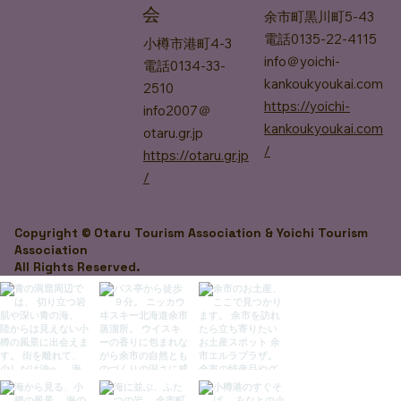
会
余市町黒川町​5-43
電話0135-22-4115
小樽市港町4-3
info＠yoichi-
電話0134-33-
kankoukyoukai.com
2510
https://yoichi-
info2007＠
kankoukyoukai.com
otaru.gr.jp
/
https://otaru.gr.jp
/
Copyright © Otaru Tourism Association & Yoichi Tourism
Association
All Rights Reserved.