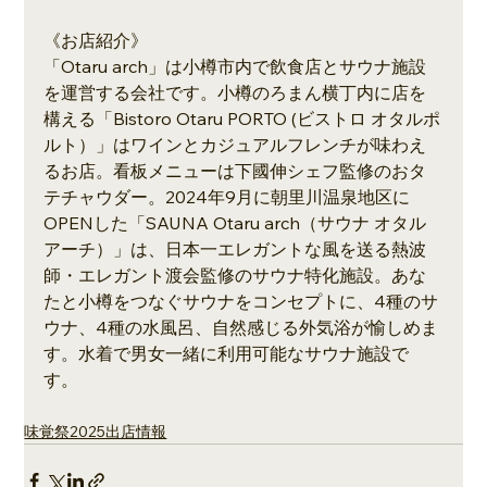
《お店紹介》
「Otaru arch」は小樽市内で飲食店とサウナ施設
を運営する会社です。小樽のろまん横丁内に店を
構える「Bistoro Otaru PORTO (ビストロ オタルポ
ルト）」はワインとカジュアルフレンチが味わえ
るお店。看板メニューは下國伸シェフ監修のおタ
テチャウダー。2024年9月に朝里川温泉地区に
OPENした「SAUNA Otaru arch（サウナ オタル
アーチ）」は、日本一エレガントな風を送る熱波
師・エレガント渡会監修のサウナ特化施設。あな
たと小樽をつなぐサウナをコンセプトに、4種のサ
ウナ、4種の水風呂、自然感じる外気浴が愉しめま
す。水着で男女一緒に利用可能なサウナ施設で
す。
味覚祭2025出店情報