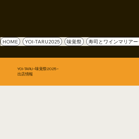
HOME
YOI-TARU2025
味覚祭
寿司とワインマリアー
​YOI-TARU~味覚祭2025~
出店情報