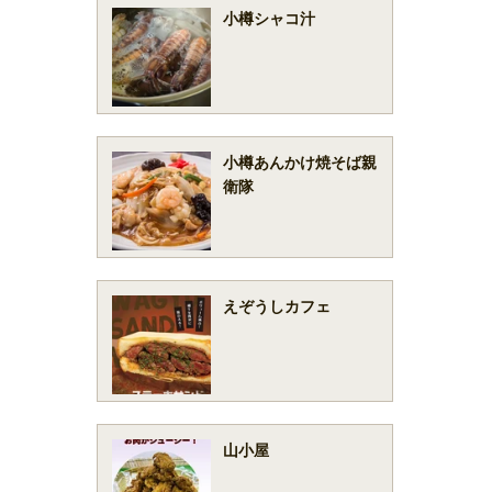
小樽シャコ汁
小樽あんかけ焼そば親
衛隊
えぞうしカフェ
山小屋