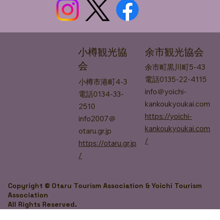
余市観光協会
小樽観光協
会
余市町黒川町​5-43
電話0135-22-4115
小樽市港町4-3
info＠yoichi-
電話0134-33-
kankoukyoukai.com
2510
https://yoichi-
info2007＠
kankoukyoukai.com
otaru.gr.jp
/
https://otaru.gr.jp
/
Copyright © Otaru Tourism Association & Yoichi Tourism
Association
All Rights Reserved.