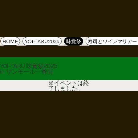
HOME
YOI-TARU2025
味覚祭
寿司とワインマリアー
YOI-TARU 味覚祭2025
in サンモール一番街
​※イベントは終
了しました。