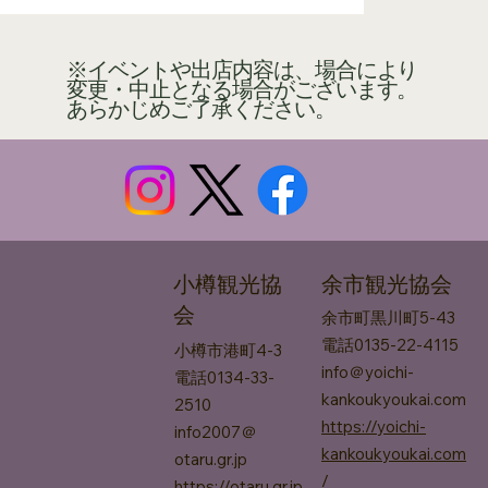
※イベントや出店内容は、場合により
変更・中止となる場合がございます。
あらかじめご了承ください。
余市観光協会
小樽観光協
会
余市町黒川町​5-43
電話0135-22-4115
小樽市港町4-3
info＠yoichi-
電話0134-33-
kankoukyoukai.com
2510
https://yoichi-
info2007＠
kankoukyoukai.com
otaru.gr.jp
/
https://otaru.gr.jp