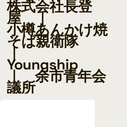
株式会社長登
屋
｜
小樽あんかけ焼
そば親衛隊
｜
Youngship
｜
余市青年会
議所