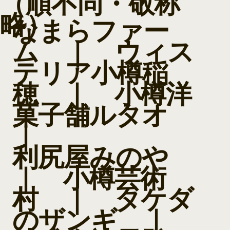
（順不同・敬称
略）
なまらファー
ム
｜
ウィス
テリア小樽稲
穂
｜
小樽洋
菓子舗ルタオ
｜
利尻屋みのや
｜
小樽芸術
村
｜
タケダ
のザンギ
｜